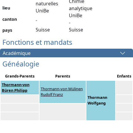
Chimie
naturelles
lieu
analytique
UniBe
UniBe
canton
-
-
Suisse
Suisse
pays
Fonctions et mandats
Académique
Généalogie
Grands-Parents
Parents
Enfants
Thormann-von
Thormann-von Mülinen
Büren Philipp
Rudolf Franz
Thormann
Wolfgang