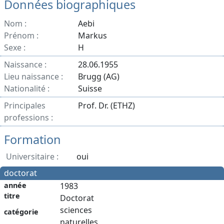
Données biographiques
Nom :
Aebi
Prénom :
Markus
Sexe :
H
Naissance :
28.06.1955
Lieu naissance :
Brugg (AG)
Nationalité :
Suisse
Principales
Prof. Dr. (ETHZ)
professions :
Formation
Universitaire :
oui
doctorat
année
1983
titre
Doctorat
sciences
catégorie
naturelles