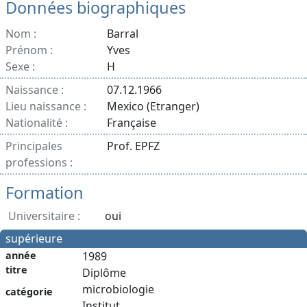
Données biographiques
Nom :
Barral
Prénom :
Yves
Sexe :
H
Naissance :
07.12.1966
Lieu naissance :
Mexico (Etranger)
Nationalité :
Française
Principales
Prof. EPFZ
professions :
Formation
Universitaire :
oui
supérieure
année
1989
titre
Diplôme
microbiologie
catégorie
Institut