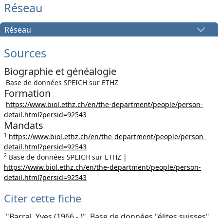
Réseau
Réseau
Sources
Biographie et généalogie
Base de données SPEICH sur ETHZ
Formation
https://www.biol.ethz.ch/en/the-department/people/person-
detail.html?persid=92543
Mandats
1
https://www.biol.ethz.ch/en/the-department/people/person-
detail.html?persid=92543
2
Base de données SPEICH sur ETHZ |
https://www.biol.ethz.ch/en/the-department/people/person-
detail.html?persid=92543
Citer cette fiche
"Barral, Yves (1966 - )", Base de données "élites suisses",