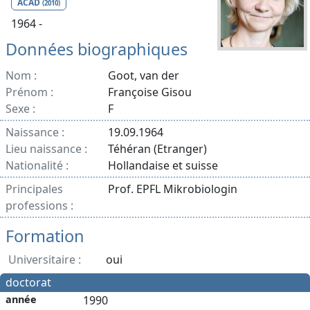
ACAD
(2010)
1964 -
Données biographiques
Nom :
Goot, van der
Prénom :
Françoise Gisou
Sexe :
F
Naissance :
19.09.1964
Lieu naissance :
Téhéran (Etranger)
Nationalité :
Hollandaise et suisse
Principales
Prof. EPFL Mikrobiologin
professions :
Formation
Universitaire :
oui
doctorat
année
1990