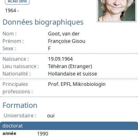
ACAD
(2010)
1964 -
Données biographiques
Nom :
Goot, van der
Prénom :
Françoise Gisou
Sexe :
F
Naissance :
19.09.1964
Lieu naissance :
Téhéran (Etranger)
Nationalité :
Hollandaise et suisse
Principales
Prof. EPFL Mikrobiologin
professions :
Formation
Universitaire :
oui
doctorat
année
1990