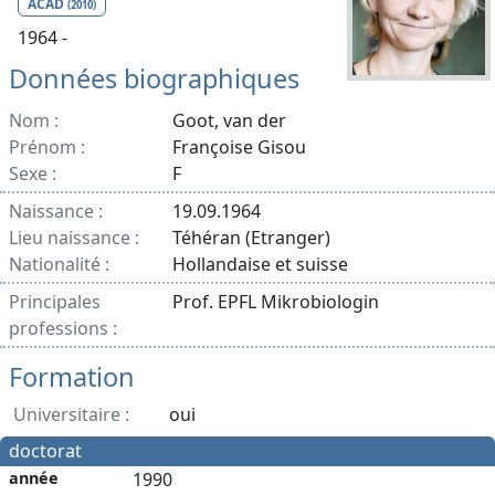
ACAD
(2010)
1964 -
Données biographiques
Nom :
Goot, van der
Prénom :
Françoise Gisou
Sexe :
F
Naissance :
19.09.1964
Lieu naissance :
Téhéran (Etranger)
Nationalité :
Hollandaise et suisse
Principales
Prof. EPFL Mikrobiologin
professions :
Formation
Universitaire :
oui
doctorat
année
1990