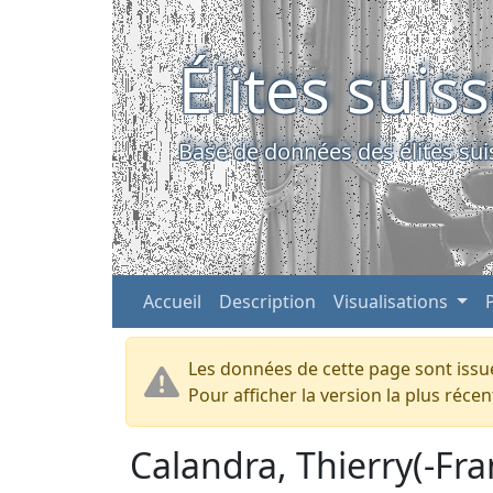
Élites suis
Base de données des élites sui
Accueil
Description
Visualisations
Les données de cette page sont issue
Pour afficher la version la plus réc
Calandra, Thierry(-Fra