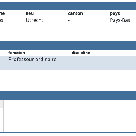
rie
lieu
canton
pays
es
Utrecht
-
Pays-Bas
fonction
discipline
Professeur ordinaire