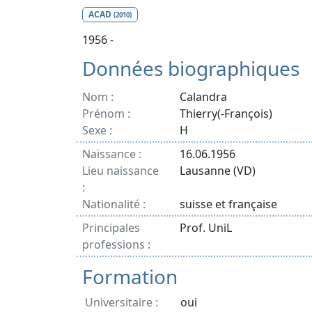
ACAD
(2010)
1956 -
Données biographiques
Nom :
Calandra
Prénom :
Thierry(-François)
Sexe :
H
Naissance :
16.06.1956
Lieu naissance
Lausanne (VD)
:
Nationalité :
suisse et française
Principales
Prof. UniL
professions :
Formation
Universitaire :
oui