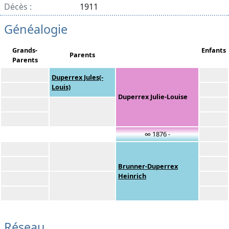
Décès :
1911
Généalogie
Grands-
Enfants
Parents
Parents
Duperrex Jules(-
Louis)
Duperrex Julie-Louise
∞ 1876 -
Brunner-Duperrex
Heinrich
Réseau