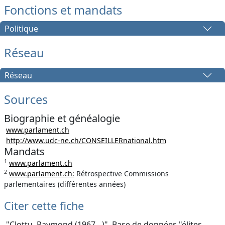
Fonctions et mandats
Politique
Réseau
Réseau
Sources
Biographie et généalogie
www.parlament.ch
http://www.udc-ne.ch/CONSEILLERnational.htm
Mandats
1
www.parlament.ch
2
www.parlament.ch:
Rétrospective Commissions
parlementaires (différentes années)
Citer cette fiche
"Clottu, Raymond (1967 - )", Base de données "élites