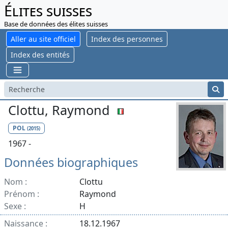
Élites suisses
Base de données des élites suisses
Aller au site officiel
Index des personnes
Index des entités
Clottu, Raymond
POL
(2015)
1967 -
Données biographiques
Nom :
Clottu
Prénom :
Raymond
Sexe :
H
Naissance :
18.12.1967