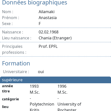
Données biographiques
Nom :
Ailamaki
Prénom :
Anastasia
Sexe :
F
Naissance :
02.02.1968
Lieu naissance :
Chania (Etranger)
Principales
Prof. EPFL
professions :
Formation
Universitaire :
oui
supérieure
année
1993
1996
titre
M.Sc.
M.Sc.
-
-
catégorie
Polytechnion
University of
lieu
Kritis
Rochester