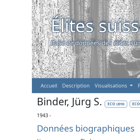
Élites suis
Base de données des élites sui
Accueil
Description
Visualisations
Binder, Jürg S.
ECO
EC
(2010)
1943 -
Données biographiques