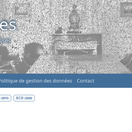
ses
sses
Politique de gestion des données
Contact
O
ECO
(2015)
(2020)