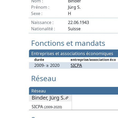
Nom :
Binder
Prénom :
Jürg S.
Sexe :
H
Naissance :
22.06.1943
Nationalité :
Suisse
Fonctions et mandats
Entreprises et associations économiques
durée
entreprise/association éco
2009- ≥ 2020
SICPA
Réseau
Réseau
Binder, Jürg S.
SICPA
(2009-2020)