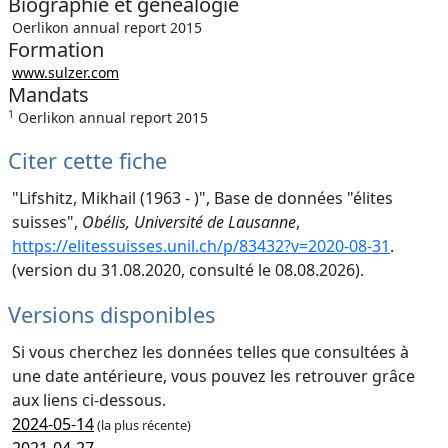
Biographie et généalogie
Oerlikon annual report 2015
Formation
www.sulzer.com
Mandats
1
Oerlikon annual report 2015
Citer cette fiche
"Lifshitz, Mikhail (1963 - )", Base de données "élites
suisses",
Obélis, Université de Lausanne
,
https://elitessuisses.unil.ch/p/83432?v=2020-08-31
.
(version du 31.08.2020, consulté le 08.08.2026).
Versions disponibles
Si vous cherchez les données telles que consultées à
une date antérieure, vous pouvez les retrouver grâce
aux liens ci-dessous.
2024-05-14
(la plus récente)