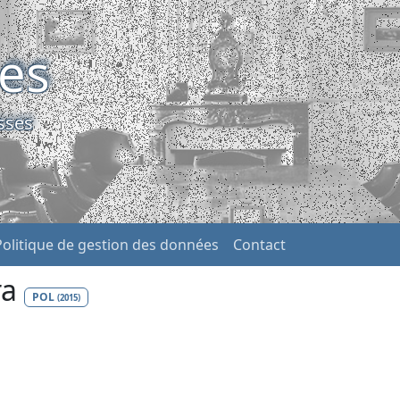
ses
sses
Politique de gestion des données
Contact
ra
POL
(2015)