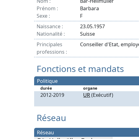
Nom :
Bär-Hellmüller
Prénom :
Barbara
Sexe :
F
Naissance :
23.05.1957
Nationalité :
Suisse
Principales
Conseiller d'Etat, empl
professions :
Fonctions et mandats
Politique
durée
organe
2012-2019
UR
(Exécutif)
Réseau
Réseau