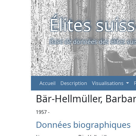
Élites suis
Base de données des élites sui
Accueil
Description
Visualisations
Bär-Hellmüller, Barba
1957 -
Données biographiques