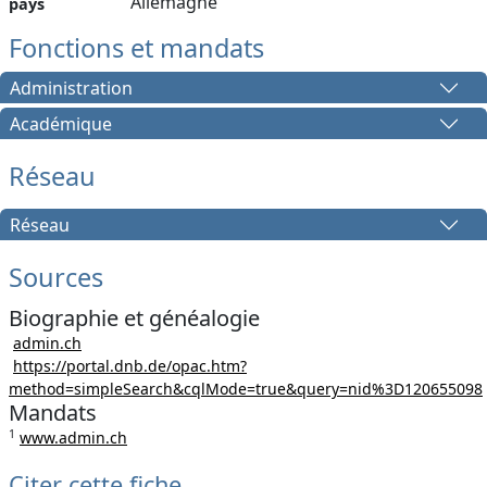
Allemagne
pays
Fonctions et mandats
Administration
Académique
Réseau
Réseau
Sources
Biographie et généalogie
admin.ch
https://portal.dnb.de/opac.htm?
method=simpleSearch&cqlMode=true&query=nid%3D120655098
Mandats
1
www.admin.ch
Citer cette fiche