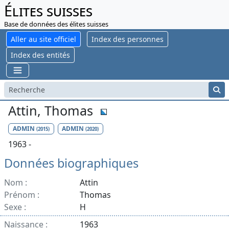
Élites suisses
Base de données des élites suisses
Aller au site officiel
Index des personnes
Index des entités
Attin, Thomas
ADMIN
ADMIN
(2015)
(2020)
1963 -
Données biographiques
Nom :
Attin
Prénom :
Thomas
Sexe :
H
Naissance :
1963