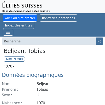
Élites suisses
Base de données des élites suisses
Aller au site officiel
Index des personnes
Index des entités
Beljean, Tobias
ADMIN
(2015)
1970 -
Données biographiques
Nom :
Beljean
Prénom :
Tobias
Sexe :
H
Naissance :
1970