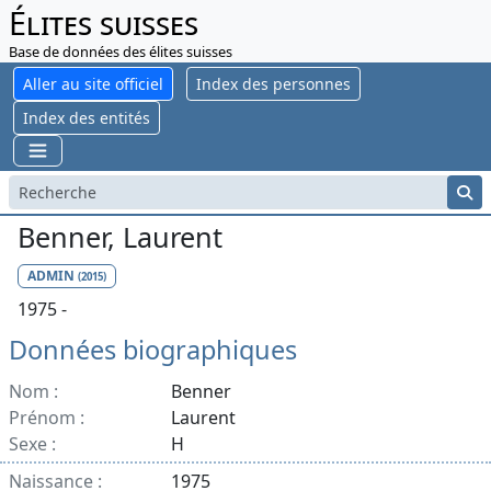
Élites suisses
Base de données des élites suisses
Aller au site officiel
Index des personnes
Index des entités
Benner, Laurent
ADMIN
(2015)
1975 -
Données biographiques
Nom :
Benner
Prénom :
Laurent
Sexe :
H
Naissance :
1975