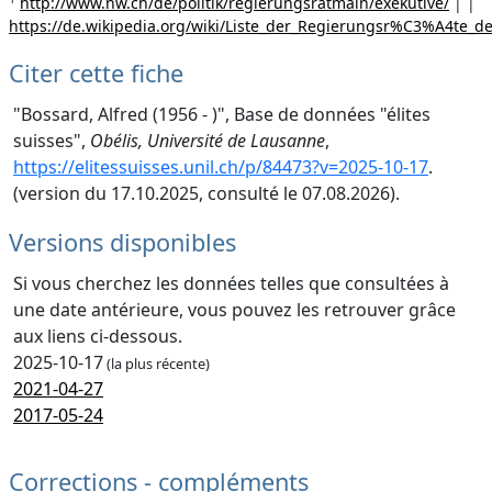
http://www.nw.ch/de/politik/regierungsratmain/exekutive/
| |
https://de.wikipedia.org/wiki/Liste_der_Regierungsr%C3%A4te_
Citer cette fiche
"Bossard, Alfred (1956 - )", Base de données "élites
suisses",
Obélis, Université de Lausanne
,
https://elitessuisses.unil.ch/p/84473?v=2025-10-17
.
(version du 17.10.2025, consulté le 07.08.2026).
Versions disponibles
Si vous cherchez les données telles que consultées à
une date antérieure, vous pouvez les retrouver grâce
aux liens ci-dessous.
2025-10-17
(la plus récente)
2021-04-27
2017-05-24
Corrections - compléments