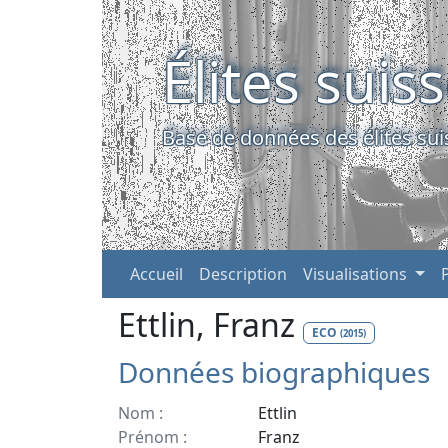
Élites suis
Base de données des élites sui
Accueil
Description
Visualisations
Ettlin, Franz
ECO
(2015)
Données biographiques
Nom :
Ettlin
Prénom :
Franz