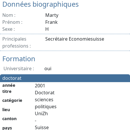
Données biographiques
Nom :
Marty
Prénom :
Frank
Sexe :
H
Principales
Secrétaire Economiesuisse
professions :
Formation
Universitaire :
oui
doctorat
année
2001
titre
Doctorat
sciences
catégorie
politiques
lieu
UniZh
canton
-
Suisse
pays