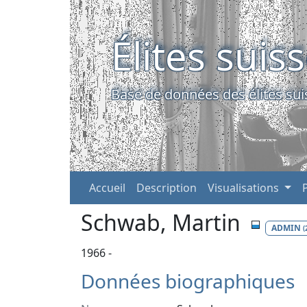
Élites suis
Base de données des élites sui
Accueil
Description
Visualisations
Schwab, Martin
ADMIN
(
1966 -
Données biographiques