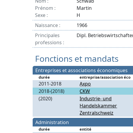
Nom :
Schwab
Prénom :
Martin
Sexe :
H
Naissance :
1966
Principales
Dipl. Betriebswirtschaft
professions :
Fonctions et mandats
Entreprises et associations économiques
durée
entreprise/association éco
2011-2018
Axpo
2018-(2018)
CKW
(2020)
Industrie- und
Handelskammer
Zentralschweiz
Administration
durée
entité