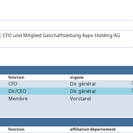
er, CFO und Mitglied Geschäftsleitung Axpo Holding AG
fonction
organe
CFO
Dir. général
Dir/CEO
Dir. général
Membre
Vorstand
fonction
affiliation département