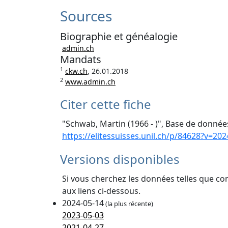
Sources
Biographie et généalogie
admin.ch
Mandats
1
ckw.ch
, 26.01.2018
2
www.admin.ch
Citer cette fiche
"Schwab, Martin (1966 - )", Base de données
https://elitessuisses.unil.ch/p/84628?v=202
Versions disponibles
Si vous cherchez les données telles que co
aux liens ci-dessous.
2024-05-14
(la plus récente)
2023-05-03
2021-04-27