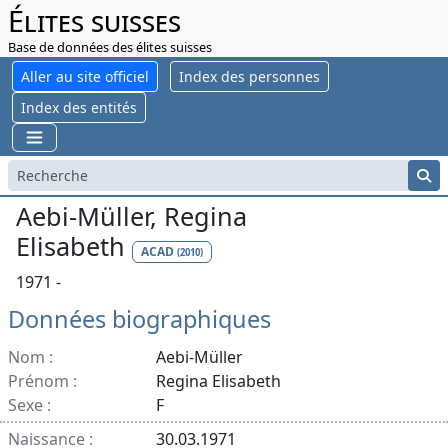
Élites suisses
Base de données des élites suisses
Aller au site officiel
Index des personnes
Index des entités
Aebi-Müller, Regina
Elisabeth
ACAD
(2010)
1971 -
Données biographiques
Nom :
Aebi-Müller
Prénom :
Regina Elisabeth
Sexe :
F
Naissance :
30.03.1971