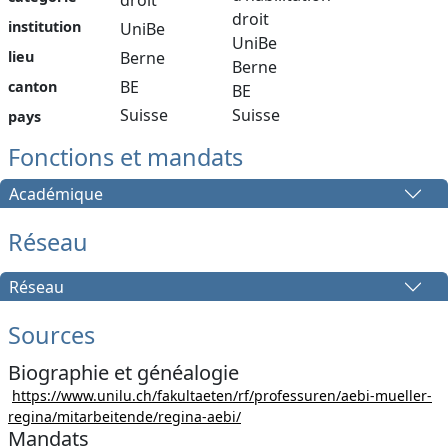
droit
droit
institution
UniBe
UniBe
Berne
lieu
Berne
BE
canton
BE
Suisse
Suisse
pays
Fonctions et mandats
Académique
Réseau
Réseau
Sources
Biographie et généalogie
https://www.unilu.ch/fakultaeten/rf/professuren/aebi-mueller-
regina/mitarbeitende/regina-aebi/
Mandats