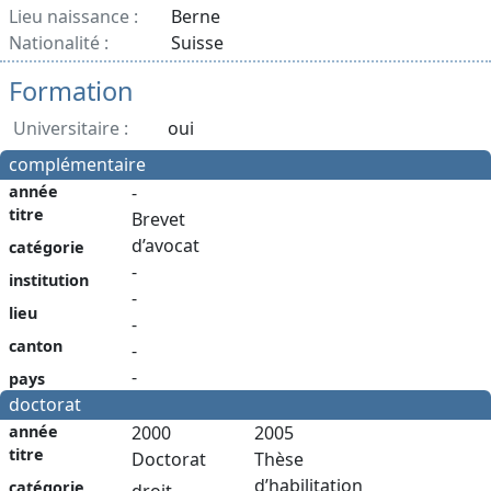
Lieu naissance :
Berne
Nationalité :
Suisse
Formation
Universitaire :
oui
complémentaire
année
-
titre
Brevet
d’avocat
catégorie
-
institution
-
lieu
-
canton
-
-
pays
doctorat
année
2000
2005
titre
Doctorat
Thèse
d’habilitation
catégorie