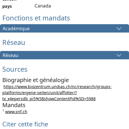
Canada
pays
Fonctions et mandats
Académique
Réseau
Réseau
Sources
Biographie et généalogie
https://www.biozentrum.unibas.ch/nc/research/groups-
platforms/eigene-seiten/unit/affolter/?
tx_x4epersdb_pi5%5BshowContentPid%5D=5988
Mandats
1
www.snf.ch
Citer cette fiche