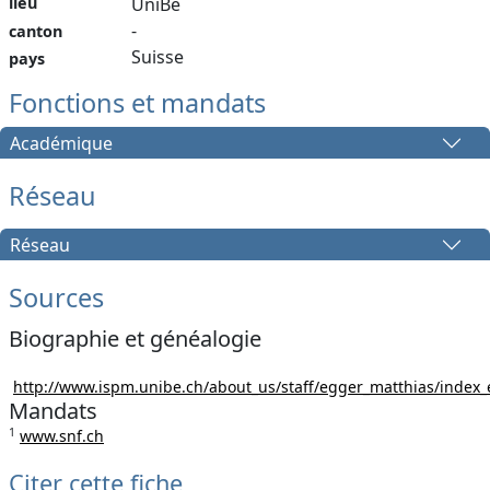
lieu
UniBe
-
canton
Suisse
pays
Fonctions et mandats
Académique
Réseau
Réseau
Sources
Biographie et généalogie
http://www.ispm.unibe.ch/about_us/staff/egger_matthias/inde
Mandats
1
www.snf.ch
Citer cette fiche