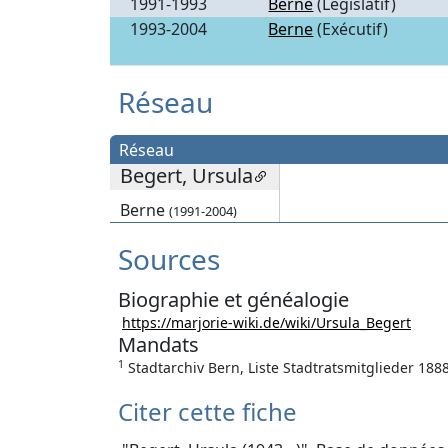
1991-1993
Berne
(Législatif)
1993-2004
Berne
(Exécutif)
Réseau
Réseau
Begert, Ursula
Berne
(1991-2004)
Sources
Biographie et généalogie
https://marjorie-wiki.de/wiki/Ursula_Begert
Mandats
1
Stadtarchiv Bern, Liste Stadtratsmitglieder 188
Citer cette fiche