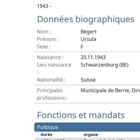
1943 -
Données biographiques
Nom :
Begert
Prénom :
Ursula
Sexe :
F
Naissance :
20.11.1943
Lieu naissance
Schwarzenburg (BE)
:
Nationalité :
Suisse
Principales
Municipale de Berne, Dire
professions :
Fonctions et mandats
Politique
durée
organe