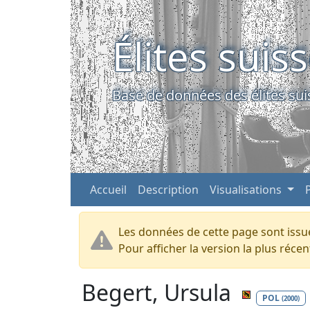
Élites suis
Base de données des élites sui
Accueil
Description
Visualisations
Les données de cette page sont issue
Pour afficher la version la plus réc
Begert, Ursula
POL
(2000)