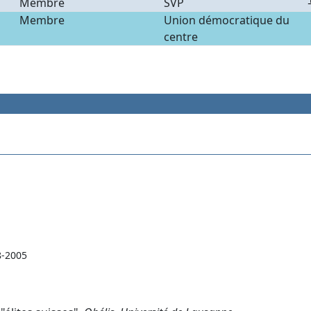
Membre
SVP
Membre
Union démocratique du
centre
8-2005