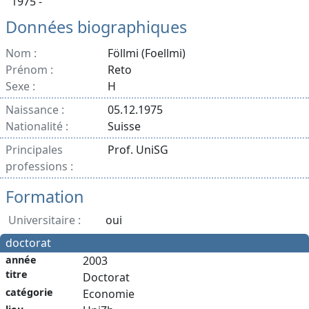
1975 -
Données biographiques
Nom :
Föllmi (Foellmi)
Prénom :
Reto
Sexe :
H
Naissance :
05.12.1975
Nationalité :
Suisse
Principales
Prof. UniSG
professions :
Formation
Universitaire :
oui
doctorat
année
2003
titre
Doctorat
catégorie
Economie