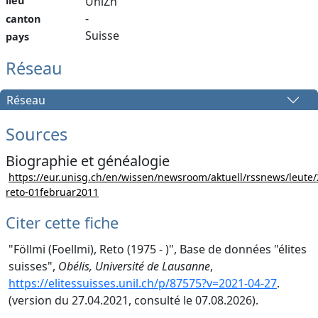
lieu
UniZh
-
canton
Suisse
pays
Réseau
Réseau
Sources
Biographie et généalogie
https://eur.unisg.ch/en/wissen/newsroom/aktuell/rssnews/leute/
reto-01februar2011
Citer cette fiche
"Föllmi (Foellmi), Reto (1975 - )", Base de données "élites
suisses",
Obélis, Université de Lausanne
,
https://elitessuisses.unil.ch/p/87575?v=2021-04-27
.
(version du 27.04.2021, consulté le 07.08.2026).