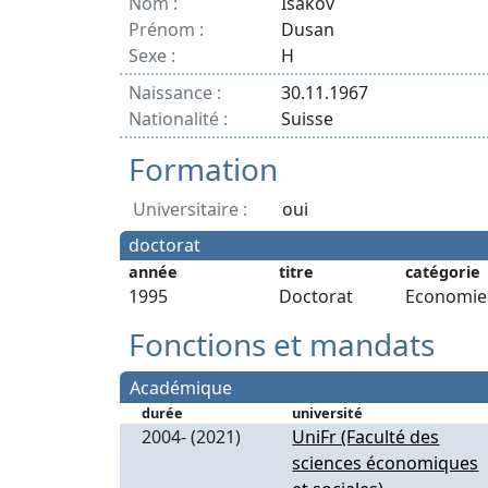
Nom :
Isakov
Prénom :
Dusan
Sexe :
H
Naissance :
30.11.1967
Nationalité :
Suisse
Formation
Universitaire :
oui
doctorat
année
titre
catégorie
1995
Doctorat
Economie
Fonctions et mandats
Académique
durée
université
2004- (2021)
UniFr (Faculté des
sciences économiques