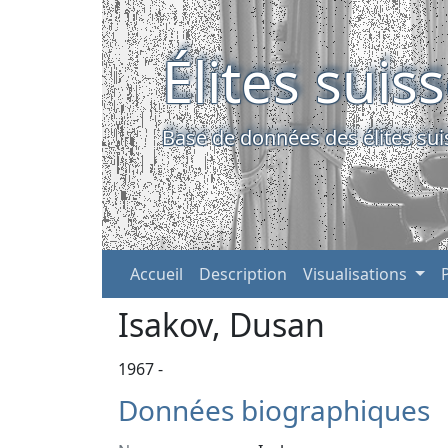
Élites suis
Base de données des élites sui
Accueil
Description
Visualisations
Isakov, Dusan
1967 -
Données biographiques