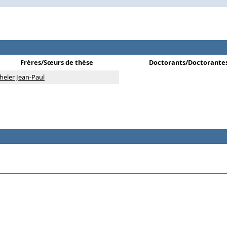
Frères/Sœurs de thèse
Doctorants/Doctorante
heler Jean-Paul