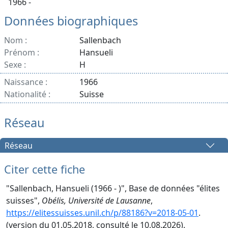
1966 -
Données biographiques
Nom :
Sallenbach
Prénom :
Hansueli
Sexe :
H
Naissance :
1966
Nationalité :
Suisse
Réseau
Réseau
Citer cette fiche
"Sallenbach, Hansueli (1966 - )", Base de données "élites
suisses",
Obélis, Université de Lausanne
,
https://elitessuisses.unil.ch/p/88186?v=2018-05-01
.
(version du 01.05.2018, consulté le 10.08.2026).