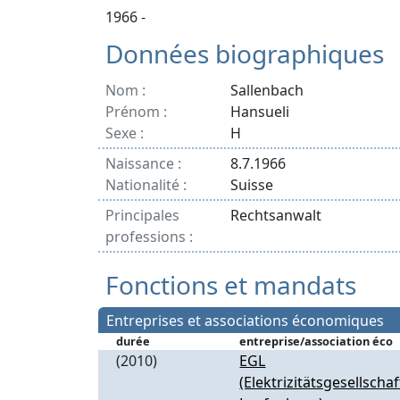
1966 -
Données biographiques
Nom :
Sallenbach
Prénom :
Hansueli
Sexe :
H
Naissance :
8.7.1966
Nationalité :
Suisse
Principales
Rechtsanwalt
professions :
Fonctions et mandats
Entreprises et associations économiques
durée
entreprise/association éco
(2010)
EGL
(Elektrizitätsgesellschaf