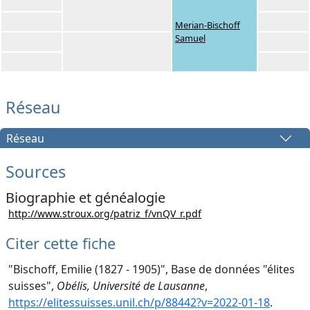
Merian-Bischoff
Samuel
Réseau
Réseau
Sources
Biographie et généalogie
http://www.stroux.org/patriz_f/vnQV_r.pdf
Citer cette fiche
"Bischoff, Emilie (1827 - 1905)", Base de données "élites
suisses",
Obélis, Université de Lausanne
,
https://elitessuisses.unil.ch/p/88442?v=2022-01-18
.