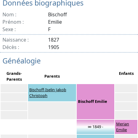
Données biographiques
Nom :
Bischoff
Prénom :
Emilie
Sexe :
F
Naissance :
1827
Décès :
1905
Généalogie
Grands-
Enfants
Parents
Parents
Bischoff-Iselin Jakob
Christoph
Bischoff Emilie
Merian
∞ 1849 -
Emilie