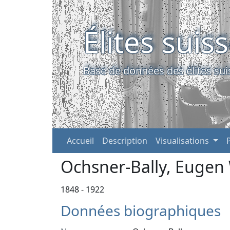
Élites suis
Base de données des élites sui
Accueil
Description
Visualisations
Ochsner-Bally, Eugen
1848 - 1922
Données biographiques