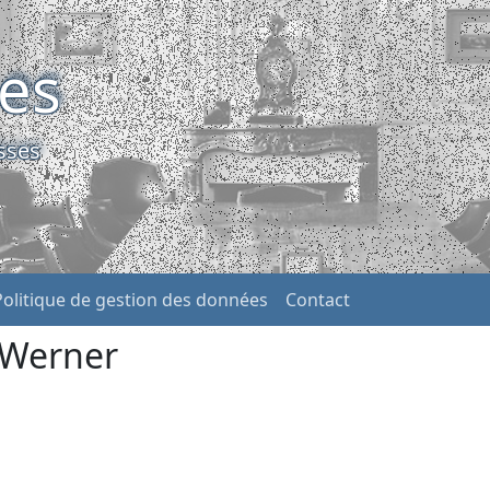
ses
sses
Politique de gestion des données
Contact
 Werner