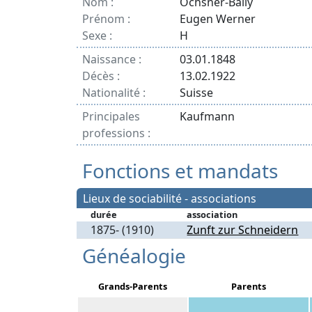
Nom :
Ochsner-Bally
Prénom :
Eugen Werner
Sexe :
H
Naissance :
03.01.1848
Décès :
13.02.1922
Nationalité :
Suisse
Principales
Kaufmann
professions :
Fonctions et mandats
Lieux de sociabilité - associations
durée
association
1875- (1910)
Zunft zur Schneidern
Généalogie
Grands-Parents
Parents