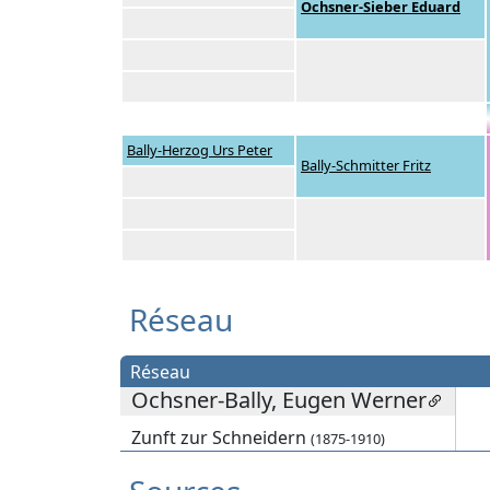
Ochsner-Sieber Eduard
Bally-Herzog Urs Peter
Bally-Schmitter Fritz
Réseau
Réseau
Ochsner-Bally, Eugen Werner
Zunft zur Schneidern
(1875-1910)