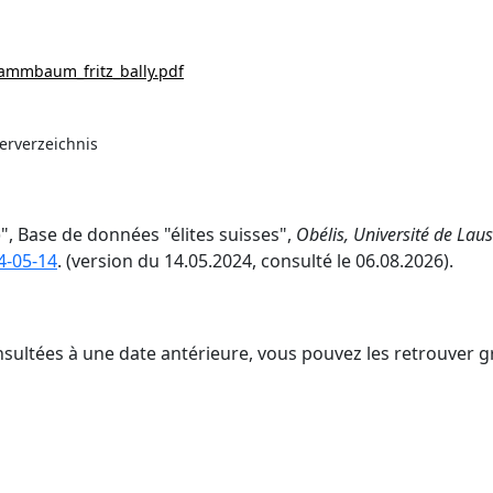
tammbaum_fritz_bally.pdf
derverzeichnis
", Base de données "élites suisses",
Obélis, Université de Lau
4-05-14
. (version du 14.05.2024, consulté le 06.08.2026).
nsultées à une date antérieure, vous pouvez les retrouver g