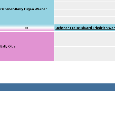
Ochsner-Bally Eugen Werner
∞
Ochsner-Freisz Eduard Friedrich We
Bally Olga