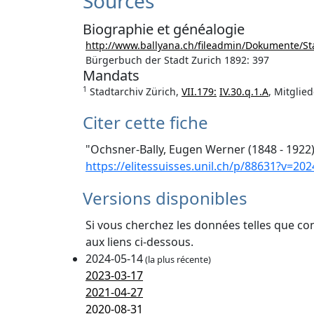
Sources
Biographie et généalogie
http://www.ballyana.ch/fileadmin/Dokumente/S
Bürgerbuch der Stadt Zurich 1892: 397
Mandats
1
Stadtarchiv Zürich,
VII.179:
IV.30.q.1.A
, Mitglie
Citer cette fiche
"Ochsner-Bally, Eugen Werner (1848 - 1922)
https://elitessuisses.unil.ch/p/88631?v=202
Versions disponibles
Si vous cherchez les données telles que co
aux liens ci-dessous.
2024-05-14
(la plus récente)
2023-03-17
2021-04-27
2020-08-31