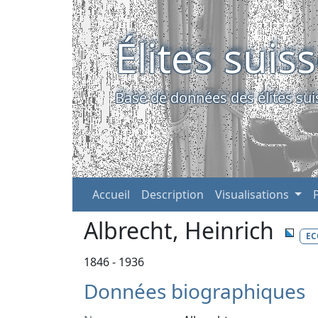
Élites suis
Base de données des élites sui
Accueil
Description
Visualisations
Albrecht, Heinrich
E
1846 - 1936
Données biographiques