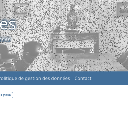
ses
sses
Politique de gestion des données
Contact
CO
(1890)