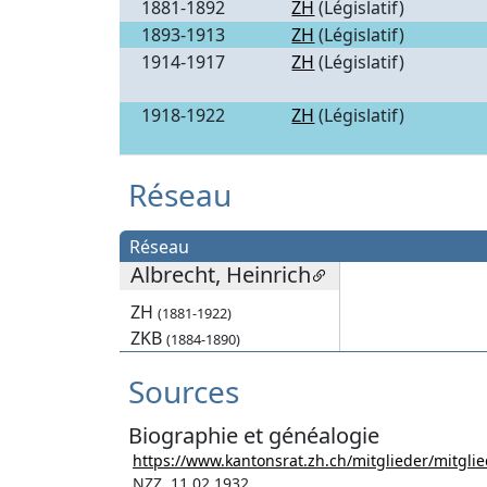
1881-1892
ZH
(Législatif)
1893-1913
ZH
(Législatif)
1914-1917
ZH
(Législatif)
1918-1922
ZH
(Législatif)
Réseau
Réseau
Albrecht, Heinrich
ZH
(1881-1922)
ZKB
(1884-1890)
Sources
Biographie et généalogie
https://www.kantonsrat.zh.ch/mitglieder/mitgli
NZZ, 11.02.1932