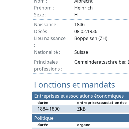
Nom :
Albrecht
Prénom :
Heinrich
Sexe :
H
Naissance :
1846
Décès :
08.02.1936
Lieu naissance
Boppelsen (ZH)
:
Nationalité :
Suisse
Principales
Gemeinderatsschreiber, 
professions :
Fonctions et mandats
Entreprises et associations économiques
durée
entreprise/association éco
1884-1890
ZKB
Politique
durée
organe