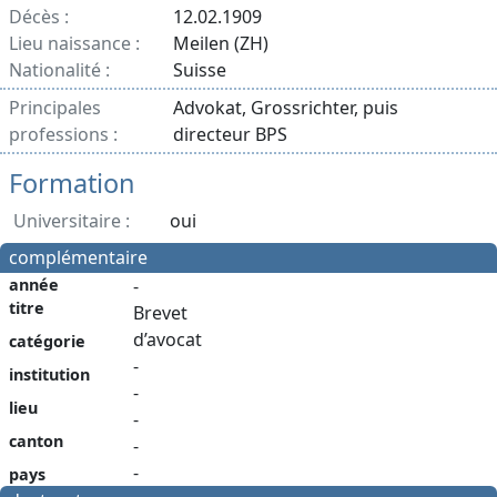
Décès :
12.02.1909
Lieu naissance :
Meilen (ZH)
Nationalité :
Suisse
Principales
Advokat, Grossrichter, puis
professions :
directeur BPS
Formation
Universitaire :
oui
complémentaire
année
-
titre
Brevet
d’avocat
catégorie
-
institution
-
lieu
-
canton
-
-
pays