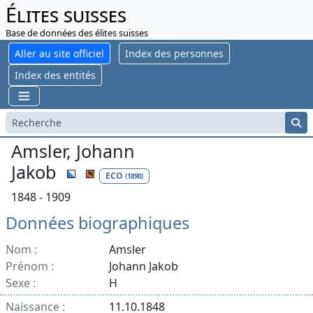
Élites suisses
Base de données des élites suisses
Aller au site officiel
Index des personnes
Index des entités
Amsler, Johann
Jakob
ECO
(1890)
1848 - 1909
Données biographiques
Nom :
Amsler
Prénom :
Johann Jakob
Sexe :
H
Naissance :
11.10.1848