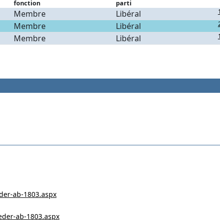
fonction
parti
Membre
Libéral
Membre
Libéral
Membre
Libéral
eder-ab-1803.aspx
ieder-ab-1803.aspx