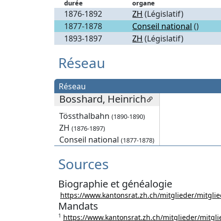
durée
organe
1876-1892
ZH
(Législatif)
1877-1878
Conseil national
()
1893-1897
ZH
(Législatif)
Réseau
Réseau
Bosshard, Heinrich
Tössthalbahn
(1890-1890)
ZH
(1876-1897)
Conseil national
(1877-1878)
Sources
Biographie et généalogie
https://www.kantonsrat.zh.ch/mitglieder/mitgli
Mandats
1
https://www.kantonsrat.zh.ch/mitglieder/mitgl