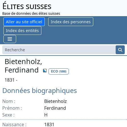
Élites suisses
Base de données des élites suisses
Aller au site officiel
Index des personnes
Index des entités
Bietenholz,
Ferdinand
ECO
(1890)
1831 -
Données biographiques
Nom :
Bietenholz
Prénom :
Ferdinand
Sexe :
H
Naissance :
1831