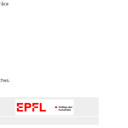
râce
ches.