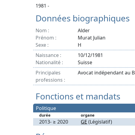
1981 -
Données biographiques
Nom :
Alder
Prénom :
Murat Julian
Sexe :
H
Naissance :
10/12/1981
Nationalité :
Suisse
Principales
Avocat indépendant au 
professions :
Fonctions et mandats
Politique
durée
organe
2013- ≥ 2020
GE
(Législatif)