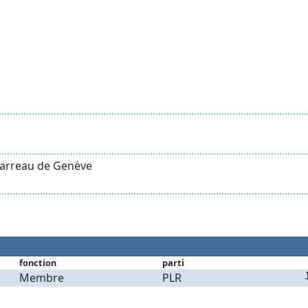
Barreau de Genève
fonction
parti
Membre
PLR