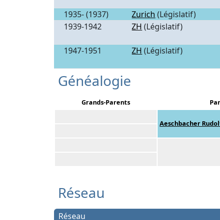
1935- (1937)
Zurich
(Législatif)
1939-1942
ZH
(Législatif)
1947-1951
ZH
(Législatif)
Généalogie
Grands-Parents
Par
Aeschbacher Rudol
Réseau
Réseau