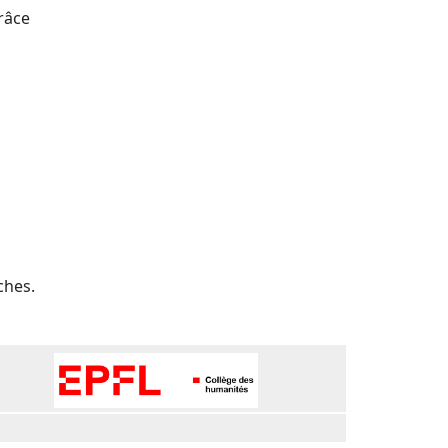
râce
ches.