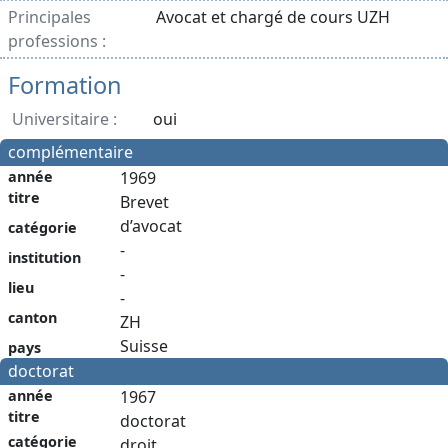
Principales
Avocat et chargé de cours UZH
professions :
Formation
Universitaire :
oui
complémentaire
année
1969
titre
Brevet
d’avocat
catégorie
-
institution
-
lieu
-
canton
ZH
Suisse
pays
doctorat
année
1967
titre
doctorat
catégorie
droit