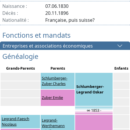
Naissance :
07.06.1830
Décès :
20.11.1896
Nationalité :
Française, puis suisse?
Fonctions et mandats
Entreprises et associations économiques
Généalogie
Grands-Parents
Parents
Enfants
Schlumberger-
Zuber Charles
Schlumberger-
Legrand Oskar
Zuber Emilie
∞ 1853 -
Legrand-Faesch
Legrand-
Nicolaus
Werthemann