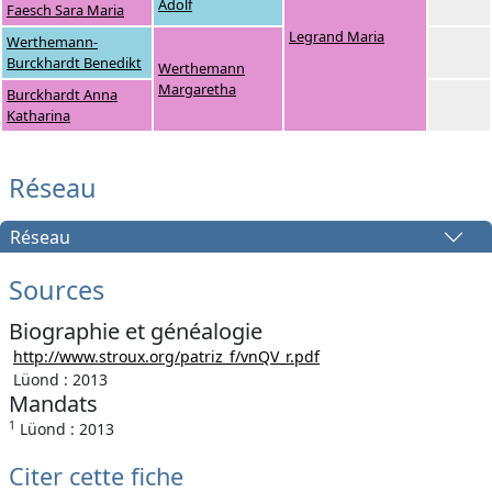
Adolf
Faesch Sara Maria
Legrand Maria
Werthemann-
Burckhardt Benedikt
Werthemann
Margaretha
Burckhardt Anna
Katharina
Réseau
Réseau
Sources
Biographie et généalogie
http://www.stroux.org/patriz_f/vnQV_r.pdf
Lüond : 2013
Mandats
1
Lüond : 2013
Citer cette fiche