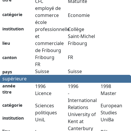
CFC
Maturité
employé de
catégorie
commerce
Economie
école
institution
professionnelle
Collège
et
Saint-Michel
commerciale
Fribourg
lieu
de Fribourg
Fribourg
FR
canton
FR
Suisse
Suisse
pays
supérieure
année
1996
1996
1998
titre
Licence
-
Master
International
catégorie
Sciences
European
Relations
politiques
Studies
University of
institution
UniL
UniBa
Kent at
Canterbury