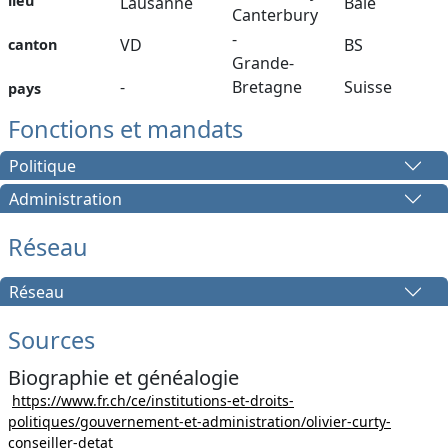
lieu
Lausanne
Bâle
Canterbury
-
VD
BS
canton
Grande-
-
Bretagne
Suisse
pays
Fonctions et mandats
Politique
Administration
Réseau
Réseau
Sources
Biographie et généalogie
https://www.fr.ch/ce/institutions-et-droits-
politiques/gouvernement-et-administration/olivier-curty-
conseiller-detat