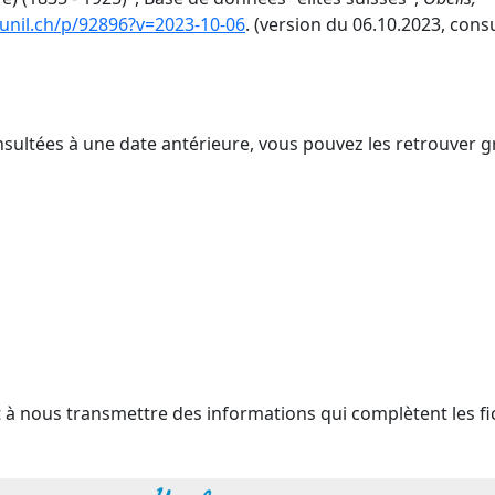
s.unil.ch/p/92896?v=2023-10-06
. (version du 06.10.2023, consu
nsultées à une date antérieure, vous pouvez les retrouver g
t à nous transmettre des informations qui complètent les fi