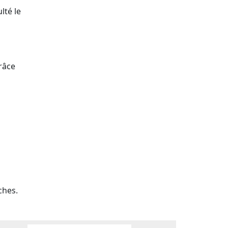
lté le
râce
ches.