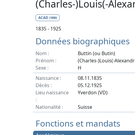
(Charles-)Louis(-Alex
ACAD
(1890)
1835 - 1925
Données biographiques
Nom :
Buttin (ou Butin)
Prénom :
(Charles-)Louis(-Alexandr
Sexe :
H
Naissance :
08.11.1835
Décès :
05.12.1925
Lieu naissance
Yverdon (VD)
:
Nationalité :
Suisse
Fonctions et mandats