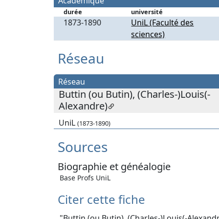
Académique
durée
université
1873-1890
UniL (Faculté des
sciences)
Réseau
Réseau
Buttin (ou Butin), (Charles-)Louis(-
Alexandre)
UniL
(1873-1890)
Sources
Biographie et généalogie
Base Profs UniL
Citer cette fiche
"Buttin (ou Butin), (Charles-)Louis(-Alexand