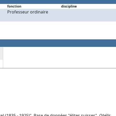
fonction
discipline
Professeur ordinaire
re) (1835 - 1925)", Base de données "élites suisses",
Obélis,