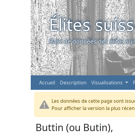
Élites suis
Base de données des élites sui
Accueil
Description
Visualisations
Les données de cette page sont issue
Pour afficher la version la plus réc
Buttin (ou Butin),