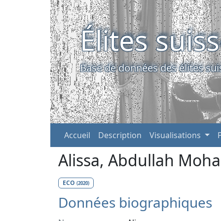
Élites suis
Base de données des élites sui
Accueil
Description
Visualisations
Alissa, Abdullah M
ECO
(2020)
Données biographiques