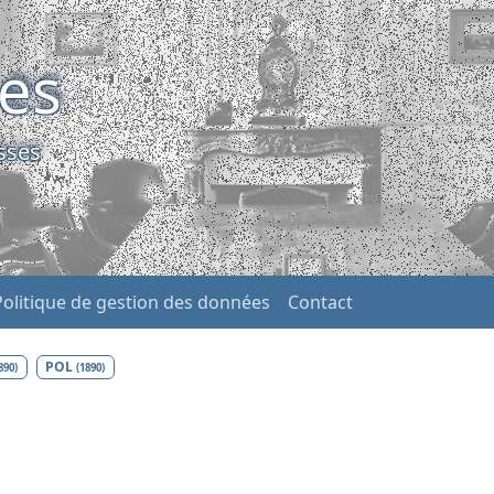
ses
sses
Politique de gestion des données
Contact
POL
890)
(1890)