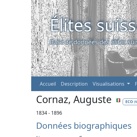
Élites suis
Base de données des élites sui
Accueil
Description
Visualisations
Cornaz, Auguste
ECO
(1
1834 - 1896
Données biographiques