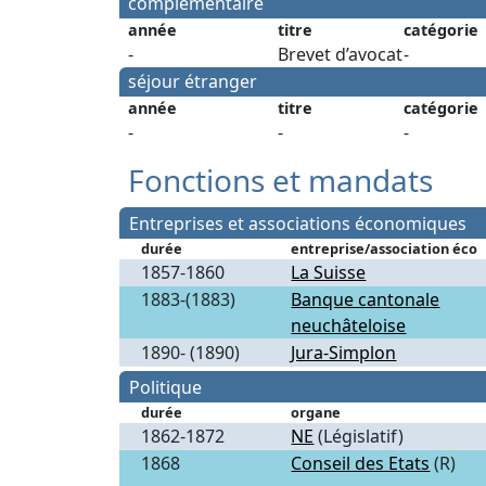
complémentaire
année
titre
catégorie
-
Brevet d’avocat
-
séjour étranger
année
titre
catégorie
-
-
-
Fonctions et mandats
Entreprises et associations économiques
durée
entreprise/association éco
1857-1860
La Suisse
1883-(1883)
Banque cantonale
neuchâteloise
1890- (1890)
Jura-Simplon
Politique
durée
organe
1862-1872
NE
(Législatif)
1868
Conseil des Etats
(R)