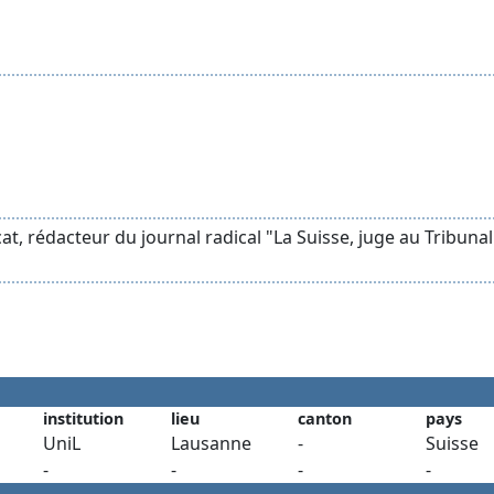
cat, rédacteur du journal radical "La Suisse, juge au Tribunal
institution
lieu
canton
pays
UniL
Lausanne
-
Suisse
-
-
-
-