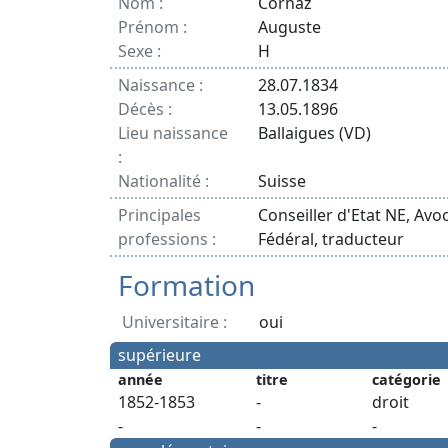
Nom :
Cornaz
Prénom :
Auguste
Sexe :
H
Naissance :
28.07.1834
Décès :
13.05.1896
Lieu naissance
Ballaigues (VD)
:
Nationalité :
Suisse
Principales
Conseiller d'Etat NE, Avo
professions :
Fédéral, traducteur
Formation
Universitaire :
oui
supérieure
année
titre
catégorie
1852-1853
-
droit
-
-
-