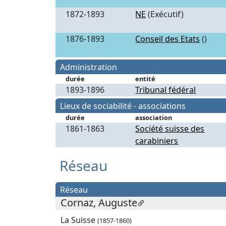
1872-1893
NE
(Exécutif)
1876-1893
Conseil des Etats
()
Administration
durée
entité
1893-1896
Tribunal fédéral
Lieux de sociabilité - associations
durée
association
1861-1863
Société suisse des
carabiniers
Réseau
Réseau
Cornaz, Auguste
La Suisse
(1857-1860)