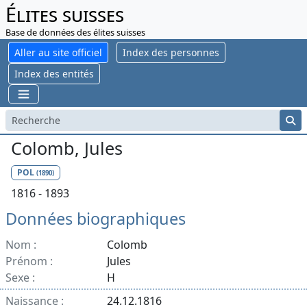
Élites suisses
Base de données des élites suisses
Aller au site officiel
Index des personnes
Index des entités
Colomb, Jules
POL
(1890)
1816 - 1893
Données biographiques
Nom :
Colomb
Prénom :
Jules
Sexe :
H
Naissance :
24.12.1816