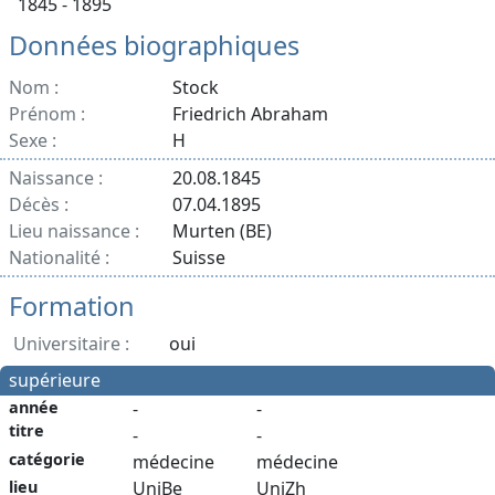
1845 - 1895
Données biographiques
Nom :
Stock
Prénom :
Friedrich Abraham
Sexe :
H
Naissance :
20.08.1845
Décès :
07.04.1895
Lieu naissance :
Murten (BE)
Nationalité :
Suisse
Formation
Universitaire :
oui
supérieure
année
-
-
titre
-
-
catégorie
médecine
médecine
lieu
UniBe
UniZh