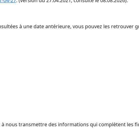
1-04-27
. (version du 27.04.2021, consulté le 08.08.2026).
nsultées à une date antérieure, vous pouvez les retrouver g
t à nous transmettre des informations qui complètent les fi