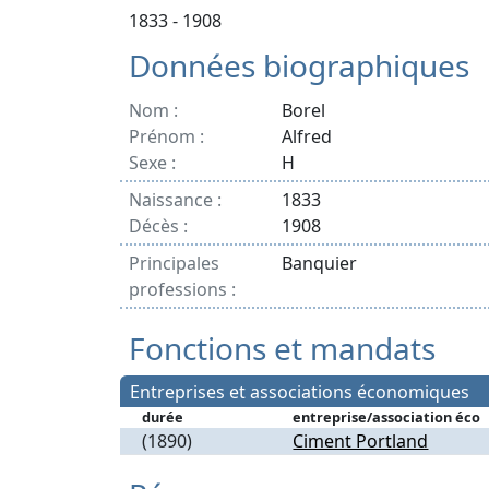
1833 - 1908
Données biographiques
Nom :
Borel
Prénom :
Alfred
Sexe :
H
Naissance :
1833
Décès :
1908
Principales
Banquier
professions :
Fonctions et mandats
Entreprises et associations économiques
durée
entreprise/association éco
(1890)
Ciment Portland