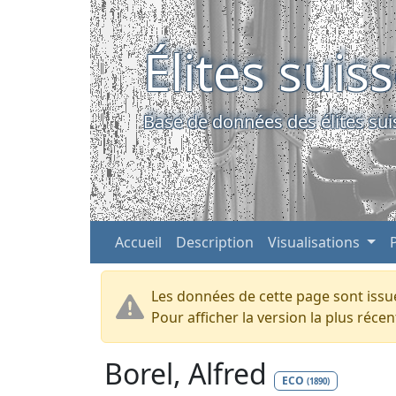
Élites suis
Base de données des élites sui
Accueil
Description
Visualisations
Les données de cette page sont issue
Pour afficher la version la plus réc
Borel, Alfred
ECO
(1890)