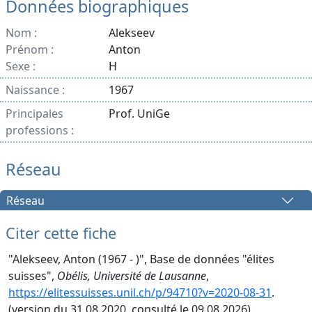
Données biographiques
Nom :
Alekseev
Prénom :
Anton
Sexe :
H
Naissance :
1967
Principales
Prof. UniGe
professions :
Réseau
Réseau
Citer cette fiche
"Alekseev, Anton (1967 - )", Base de données "élites
suisses",
Obélis, Université de Lausanne
,
https://elitessuisses.unil.ch/p/94710?v=2020-08-31
.
(version du 31.08.2020, consulté le 09.08.2026).