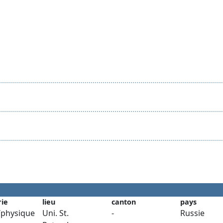
rie
lieu
canton
pays
physique
Uni. St.
-
Russie