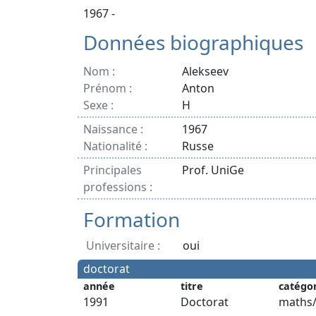
1967 -
Données biographiques
Nom :
Alekseev
Prénom :
Anton
Sexe :
H
Naissance :
1967
Nationalité :
Russe
Principales
Prof. UniGe
professions :
Formation
Universitaire :
oui
doctorat
année
titre
catégo
1991
Doctorat
maths/