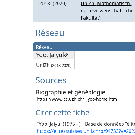
2018- (2020)
UniZh (Mathematisch-
naturwissenschaftliche
Fakultät)
Réseau
Réseau
Yoo, Jaiyul
UniZh
(2018-2020)
Sources
Biographie et généalogie
https://www.ics.uzh.ch/~jyoo/home.htm
Citer cette fiche
"Yoo, Jaiyul (1975 - )", Base de données "éli
https://elitessuisses.unil.ch/p/94733?v=202