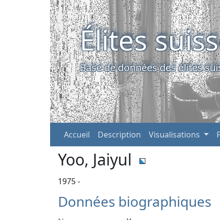
Élites suis
Base de données des élites sui
Accueil
Description
Visualisations
Yoo, Jaiyul
1975 -
Données biographiques