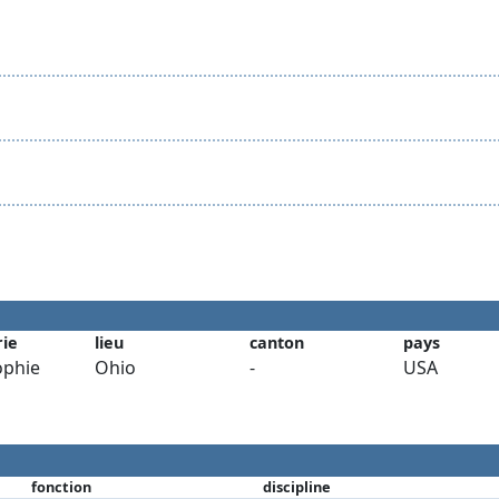
rie
lieu
canton
pays
ophie
Ohio
-
USA
fonction
discipline