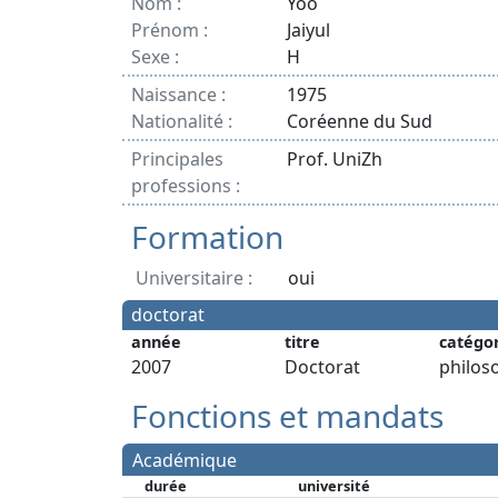
Nom :
Yoo
Prénom :
Jaiyul
Sexe :
H
Naissance :
1975
Nationalité :
Coréenne du Sud
Principales
Prof. UniZh
professions :
Formation
Universitaire :
oui
doctorat
année
titre
catégo
2007
Doctorat
philos
Fonctions et mandats
Académique
durée
université