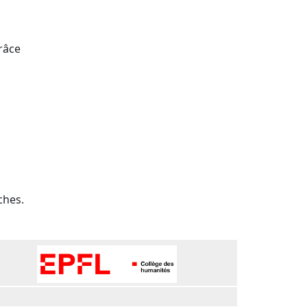
râce
ches.