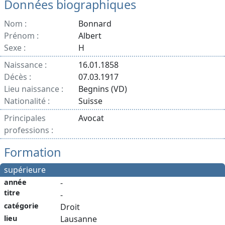
Données biographiques
Nom :
Bonnard
Prénom :
Albert
Sexe :
H
Naissance :
16.01.1858
Décès :
07.03.1917
Lieu naissance :
Begnins (VD)
Nationalité :
Suisse
Principales
Avocat
professions :
Formation
supérieure
année
-
titre
-
catégorie
Droit
lieu
Lausanne