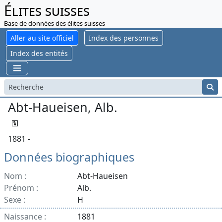
Élites suisses
Base de données des élites suisses
Aller au site officiel
Index des personnes
Index des entités
Abt-Haueisen, Alb.
1881 -
Données biographiques
Nom :
Abt-Haueisen
Prénom :
Alb.
Sexe :
H
Naissance :
1881